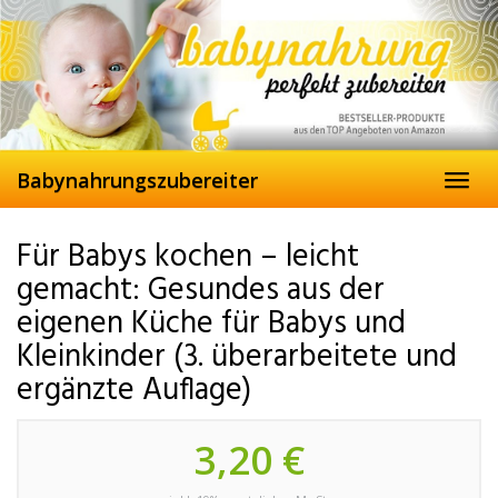
Skip
to
main
content
Babynahrungszubereiter
Toggl
navig
Für Babys kochen – leicht
gemacht: Gesundes aus der
eigenen Küche für Babys und
Kleinkinder (3. überarbeitete und
ergänzte Auflage)
3,20 €