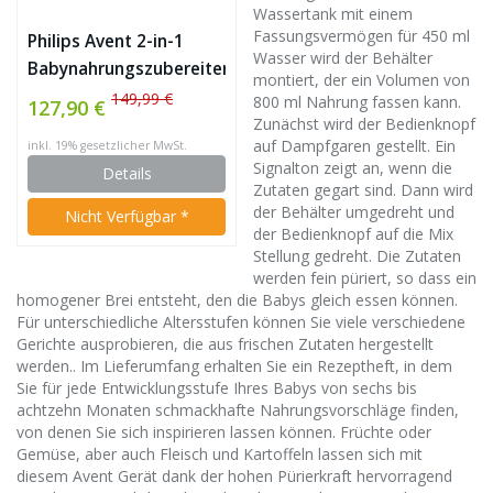
Wassertank mit einem
Fassungsvermögen für 450 ml
Philips Avent 2-in-1
Wasser wird der Behälter
Babynahrungszubereiter
montiert, der ein Volumen von
SCF870/20, Dampfgaren
149,99 €
800 ml Nahrung fassen kann.
127,90 €
und Mixen, 800ml
Zunächst wird der Bedienknopf
auf Dampfgaren gestellt. Ein
inkl. 19% gesetzlicher MwSt.
Kapazität, weiß
Signalton zeigt an, wenn die
Details
Zutaten gegart sind. Dann wird
der Behälter umgedreht und
Nicht Verfügbar *
der Bedienknopf auf die Mix
Stellung gedreht. Die Zutaten
werden fein püriert, so dass ein
homogener Brei entsteht, den die Babys gleich essen können.
Für unterschiedliche Altersstufen können Sie viele verschiedene
Gerichte ausprobieren, die aus frischen Zutaten hergestellt
werden.. Im Lieferumfang erhalten Sie ein Rezeptheft, in dem
Sie für jede Entwicklungsstufe Ihres Babys von sechs bis
achtzehn Monaten schmackhafte Nahrungsvorschläge finden,
von denen Sie sich inspirieren lassen können. Früchte oder
Gemüse, aber auch Fleisch und Kartoffeln lassen sich mit
diesem Avent Gerät dank der hohen Pürierkraft hervorragend