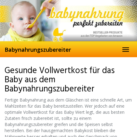
Skip
to
main
content
Babynahrungszubereiter
Toggl
navig
Gesunde
Vollwertkost
für das
Baby aus dem
Babynahrungszubereiter
Fertige Babynahrung aus dem Gläschen ist eine schnelle Art, um
Mahlzeiten für das Baby bereitzustellen. Wer jedoch auf eine
optimale
Vollwertkost
für das Baby Wert legt, die aus besten
Zutaten frisch zubereitet ist, sollte zu einem
Babynahrungszubereiter
greifen und die Speisen selbst
herstellen. Bei der hausgemachten
Babykost
bleiben die
Nährwerte besser erhalten und auch der Geschmack von