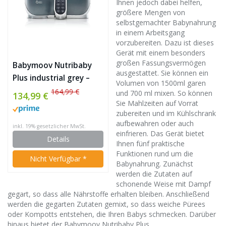
Ihnen jedoch dabei helfen,
größere Mengen von
selbstgemachter Babynahrung
in einem Arbeitsgang
vorzubereiten. Dazu ist dieses
Gerät mit einem besonders
großen Fassungsvermögen
Babymoov Nutribaby
ausgestattet. Sie können ein
Plus industrial grey –
Volumen von 1500ml garen
Babynahrungszubereiter,
164,99 €
und 700 ml mixen. So können
134,99 €
schonendes
Sie Mahlzeiten auf Vorrat
zubereiten und im Kühlschrank
Dampfgaren, Mixen,
aufbewahren oder auch
inkl. 19% gesetzlicher MwSt.
Sterilisieren,
einfrieren. Das Gerät bietet
Details
Aufwärmen, 2200ml
Ihnen fünf praktische
Fassungsvermögen
Funktionen rund um die
Nicht Verfügbar *
Babynahrung. Zunächst
werden die Zutaten auf
schonende Weise mit Dampf
gegart, so dass alle Nährstoffe erhalten bleiben. Anschließend
werden die gegarten Zutaten gemixt, so dass weiche Pürees
oder Kompotts entstehen, die Ihren Babys schmecken. Darüber
hinaus bietet der Babymoov Nutribaby Plus