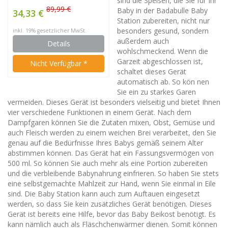
sind die Speisen, die Sie für Ihr
Babynahrungszubereiter,
89,99 €
Baby in der Badabulle Baby
34,33 €
Dampfgaren, Mixen,
Station zubereiten, nicht nur
besonders gesund, sondern
inkl. 19% gesetzlicher MwSt.
Erwärmen von
außerdem auch
Details
Fläschchen und
wohlschmeckend. Wenn die
Babybrei, Auftauen
Garzeit abgeschlossen ist,
Nicht Verfügbar *
schaltet dieses Gerät
automatisch ab. So kön nen
Sie ein zu starkes Garen
vermeiden. Dieses Gerät ist besonders vielseitig und bietet Ihnen
vier verschiedene Funktionen in einem Gerät. Nach dem
Dampfgaren können Sie die Zutaten mixen, Obst, Gemüse und
auch Fleisch werden zu einem weichen Brei verarbeitet, den Sie
genau auf die Bedürfnisse Ihres Babys gemäß seinem Alter
abstimmen können. Das Gerät hat ein Fassungsvermögen von
500 ml. So können Sie auch mehr als eine Portion zubereiten
und die verbleibende Babynahrung einfrieren. So haben Sie stets
eine selbstgemachte Mahlzeit zur Hand, wenn Sie einmal in Eile
sind. Die Baby Station kann auch zum Auftauen eingesetzt
werden, so dass Sie kein zusätzliches Gerät benötigen. Dieses
Gerät ist bereits eine Hilfe, bevor das Baby Beikost benötigt. Es
kann nämlich auch als Fläschchenwärmer dienen. Somit können