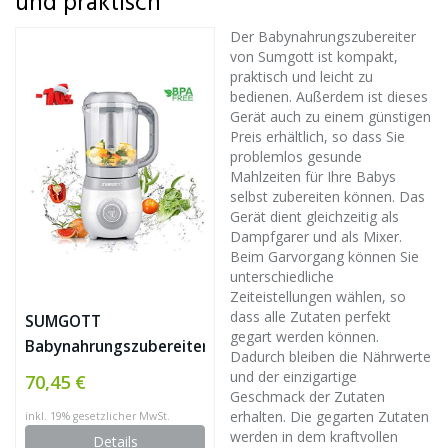
und praktisch
Der Babynahrungszubereiter
von Sumgott ist kompakt,
praktisch und leicht zu
bedienen. Außerdem ist dieses
Gerät auch zu einem günstigen
Preis erhältlich, so dass Sie
problemlos gesunde
Mahlzeiten für Ihre Babys
selbst zubereiten können. Das
Gerät dient gleichzeitig als
Dampfgarer und als Mixer.
Beim Garvorgang können Sie
unterschiedliche
Zeiteistellungen wählen, so
dass alle Zutaten perfekt
SUMGOTT
gegart werden können.
Babynahrungszubereiter
Dadurch bleiben die Nährwerte
– 4 in 1 Babynahrung
und der einzigartige
70,45 €
Dampfgarer und Mixer
Geschmack der Zutaten
erhalten. Die gegarten Zutaten
inkl. 19% gesetzlicher MwSt.
mit Dämpfen, Mixen,
werden in dem kraftvollen
Details
Auftauen und Heizung