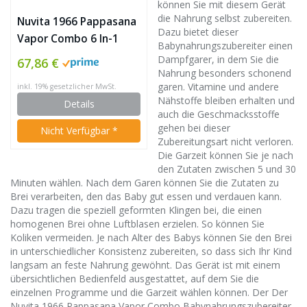
können Sie mit diesem Gerät
die Nahrung selbst zubereiten.
Nuvita 1966 Pappasana
Dazu bietet dieser
Vapor Combo 6 In-1
Babynahrungszubereiter einen
Babynahrungszubereiter
Dampfgarer, in dem Sie die
67,86 €
– Dampfgarer –
Nahrung besonders schonend
garen. Vitamine und andere
inkl. 19% gesetzlicher MwSt.
Flaschenwärmer –
Nähstoffe bleiben erhalten und
Details
Homogenisator –
auch die Geschmacksstoffe
Entfroster –
gehen bei dieser
Nicht Verfügbar *
Stahlklingen Mixer –
Zubereitungsart nicht verloren.
Die Garzeit können Sie je nach
Babynahrung –
den Zutaten zwischen 5 und 30
Vaporisator –
Minuten wählen. Nach dem Garen können Sie die Zutaten zu
Italienisches Design
Brei verarbeiten, den das Baby gut essen und verdauen kann.
Dazu tragen die speziell geformten Klingen bei, die einen
homogenen Brei ohne Luftblasen erzielen. So können Sie
Koliken vermeiden. Je nach Alter des Babys können Sie den Brei
in unterschiedlicher Konsistenz zubereiten, so dass sich Ihr Kind
langsam an feste Nahrung gewöhnt. Das Gerät ist mit einem
übersichtlichen Bedienfeld ausgestattet, auf dem Sie die
einzelnen Programme und die Garzeit wählen können. Der Der
Nuvita 1966 Pappasana Vapor Combo Babynahrungszubereiter